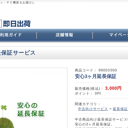
コン・ＰＣ機器をお届けし
長保証サービス
商品コード：
99003000
安心3ヶ月延長保証
3,000
円
販売価格(税込)：
ポイント：
0
Pt
関連カテゴリ：
中古向けサービス
>
延長保証
中古商品向け延長保証サービス!
安心の3ヶ月延長保証。